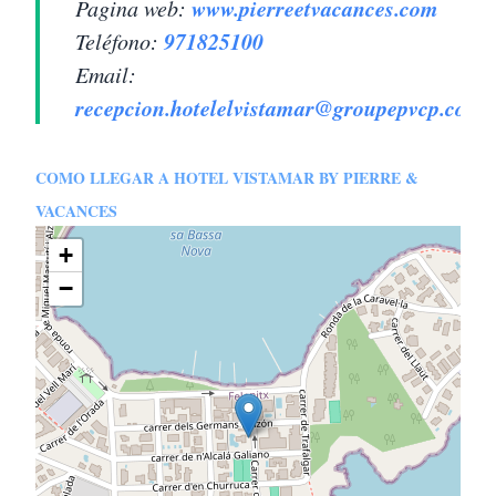
www.pierreetvacances.com
Pagina web:
971825100
Teléfono:
Email:
recepcion.hotelelvistamar@groupepvcp.com
COMO LLEGAR A HOTEL VISTAMAR BY PIERRE &
VACANCES
+
−