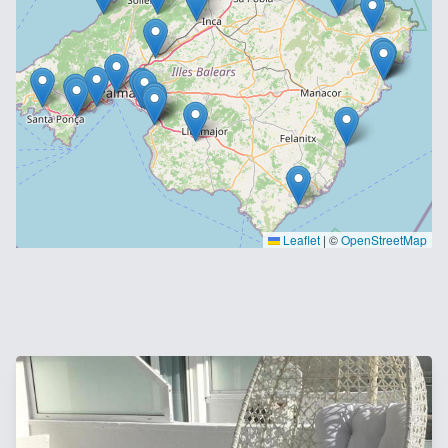
Leaflet
|
©
OpenStreetMap