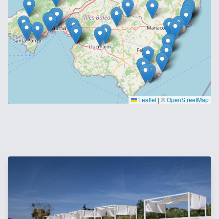
Leaflet
|
©
OpenStreetMap