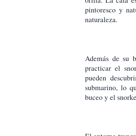
orilla. La cala 
pintoresco y na
naturaleza.
Además de su be
practicar el sno
pueden descubri
submarino, lo qu
buceo y el snorke