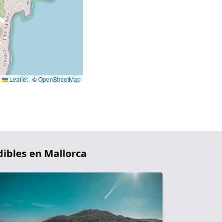
Leaflet
|
©
OpenStreetMap
dibles en Mallorca