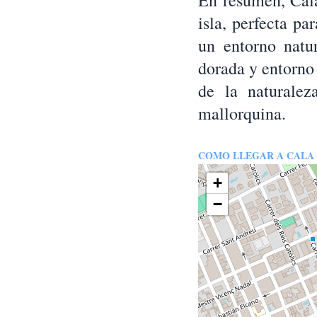
En resumen, Cala
isla, perfecta pa
un entorno natur
dorada y entorno 
de la naturalez
mallorquina.
COMO LLEGAR A CALA
+
−