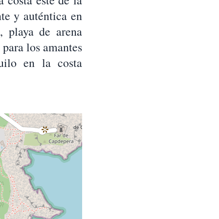
 costa este de la
nte y auténtica en
s, playa de arena
a para los amantes
uilo en la costa